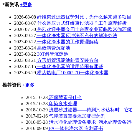
*新资讯
+更多
2026-08-08
纤维束过滤器优势对比，为什么越来越多项目
2026-08-07
什么是压力式纤维束过滤器？工作原理解析
2026-07-30
热烈欢迎牛商会四十余家企业莅临欧米伽环保
2023-09-27
一体化净水器反冲洗不充分的解决办法
2023-09-22
一体化净水器的工作原理解读
2023-08-24
高效斜管沉淀池
2023-08-22
30T斜管沉淀池
2023-08-21
方形斜管沉淀池斜管安装方向
2023-07-15
一体化净化器的适用范围有哪些
2023-06-29
横店热电厂10000T/D一体化净水器
推荐资讯
+更多
2015-10-28
环保酵素是什么
2015-10-28
印染废水处理
2018-10-29
浅层砂过滤器——待到污水达标时，它
2017-02-16
气浮装置需要添加哪些药剂
2016-05-28
污水净化处理设备要求_污水处理设备运
2016-09-09
FA一体化净水器 专利证书