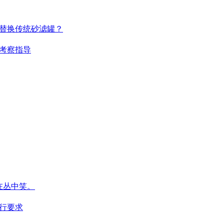
替换传统砂滤罐？
考察指导
在丛中笑。
行要求