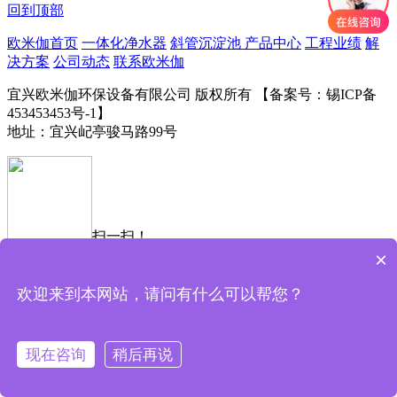
回到顶部
欧米伽首页
一体化净水器
斜管沉淀池
产品中心
工程业绩
解
决方案
公司动态
联系欧米伽
宜兴欧米伽环保设备有限公司 版权所有 【备案号：锡ICP备
453453453号-1】
地址：宜兴屺亭骏马路99号
扫一扫！
×
电话咨询
公司地图
短信咨询
首页
欢迎来到本网站，请问有什么可以帮您？
现在咨询
稍后再说