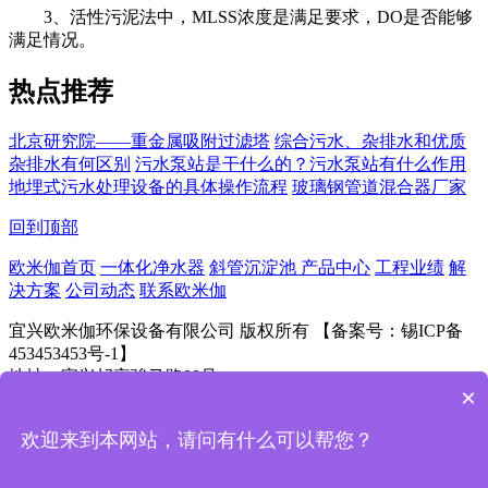
3、活性污泥法中，MLSS浓度是满足要求，DO是否能够
满足情况。
热点推荐
北京研究院——重金属吸附过滤塔
综合污水、杂排水和优质
杂排水有何区别
污水泵站是干什么的？污水泵站有什么作用
地埋式污水处理设备的具体操作流程
玻璃钢管道混合器厂家
回到顶部
欧米伽首页
一体化净水器
斜管沉淀池
产品中心
工程业绩
解
决方案
公司动态
联系欧米伽
宜兴欧米伽环保设备有限公司 版权所有 【备案号：锡ICP备
453453453号-1】
地址：宜兴屺亭骏马路99号
×
欢迎来到本网站，请问有什么可以帮您？