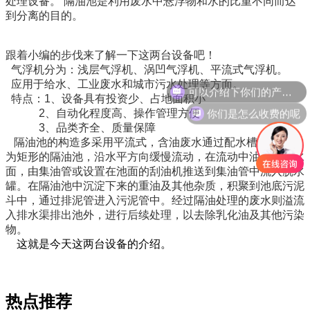
处理设备。
隔油池是利用废水中悬浮物和水的比重不同而达
到分离的目的。
跟着小编的步伐来了解一下这两台设备吧！
气浮机分为：浅层气浮机、涡凹气浮机、平流式气浮机。
应用于给水、工业废水和城市污水处理等方面。
可以介绍下你们的产品么
特点：1、设备具有投资少、占地面积小
你们是怎么收费的呢
2、自动化程度高、操作管理方便
3、品类齐全、质量保障
隔油池的构造多采用平流式，含油废水通过配水槽进入平面
为矩形的隔油池，沿水平方向缓慢流动，在流动中油品上浮水
面，由集油管或设置在池面的刮油机推送到集油管中流入脱水
罐。在隔油池中沉淀下来的重油及其他杂质，积聚到池底污泥
斗中，通过排泥管进入污泥管中。经过隔油处理的废水则溢流
入排水渠排出池外，进行后续处理，以去除乳化油及其他污染
物。
这就是今天这两台设备的介绍。
热点推荐