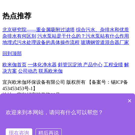
热点推荐
北京研究院——重金属吸附过滤塔
综合污水、杂排水和优质
杂排水有何区别
污水泵站是干什么的？污水泵站有什么作用
地埋式污水处理设备的具体操作流程
玻璃钢管道混合器厂家
回到顶部
欧米伽首页
一体化净水器
斜管沉淀池
产品中心
工程业绩
解
决方案
公司动态
联系欧米伽
宜兴欧米伽环保设备有限公司 版权所有 【备案号：锡ICP备
453453453号-1】
地址：宜兴屺亭骏马路99号
×
欢迎来到本网站，请问有什么可以帮您？
扫一扫！
现在咨询
稍后再说