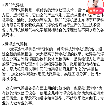
4.涡凹气浮机
涡凹气浮机是一项优良的污水处理技术，设计合理、操作
方便、运行经济，它由空气产生气泡，直接从废水中去除固体
悬浮物、油脂、胶状物等杂质。涡凹气浮机是山东博宇环保科
技有限公司消化吸收美国气浮设备后自行生产的先进技术设
备，采用机械爆气与化学絮凝相结合的原理处理不同水质的各
类污水。
5.微浮选气浮机
微浮选气浮机是*新研制的一种高科技污水处理设备，通
过全新的整流措施，大大提高了污水处理的效果。微浮选气浮
机在分离去除悬浮固形物和胶体态物质时，是将物理方法产生
的微气泡与所处理水中的微细浮选物质、微细絮集物粘附在一
起，形成粒间囊夹和中间气泡架桥粘附兼而有之的“共聚粘
附”，加之化学絮凝作用完成微浮选。实现固液分离，使污水
得以净化。
这几种气浮设备是市面上用的比较多的，也是处理污水*为
有效的污水处理设备，使用这几种气浮设备能够为您保证污水
处理质量。如果您不知道该如何选型，不妨联系欧米伽吧，专
业的人做专业的事。