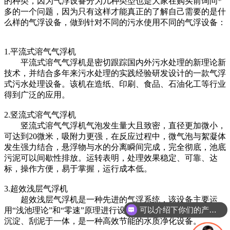
的种类，因为气浮设备分为几种类型也是大家在购买前询问*
多的一个问题，因为只有这样才能真正的了解自己需要的是什
么样的气浮设备，做到针对不同的污水使用不同的气浮设备：
1.平流式溶气气浮机
平流式溶气气浮机是密切跟踪国内外污水处理的新理论新
技术，并结合多年来污水处理的实践经验研发设计的一款气浮
式污水处理设备。该机在造纸、印刷、食品、石油化工等行业
得到广泛的应用。
2.竖流式溶气气浮机
竖流式溶气气浮机气泡发生量大且致密，直径更加微小，
可达到20微米，吸附力更强，在反应过程中，微气泡与絮凝体
发生强力结合，悬浮物与水的分离瞬间完成，完全彻底，池底
污泥可以间歇性排放。运转表明，处理效果稳定、可靠、达
标，操作方便，易于掌握，运行成本低。
3.超效浅层气浮机
超效浅层气浮机是一种先进的气浮系统，该设备主要运
可以介绍下你们的产品么
用“浅池理论”和“零速”原理进行设计，集凝聚、气浮、撇渣、
沉淀、刮泥于一体，是一种高效节能的水质净化设备。