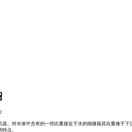
绍
2
机器。对水体中含有的一些比重接近于水的细微籍其自重难于下
构特点。