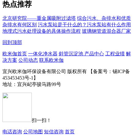
热点推荐
北京研究院——重金属吸附过滤塔
综合污水、杂排水和优质
杂排水有何区别
污水泵站是干什么的？污水泵站有什么作用
地埋式污水处理设备的具体操作流程
玻璃钢管道混合器厂家
回到顶部
欧米伽首页
一体化净水器
斜管沉淀池
产品中心
工程业绩
解
决方案
公司动态
联系欧米伽
宜兴欧米伽环保设备有限公司 版权所有 【备案号：锡ICP备
453453453号-1】
地址：宜兴屺亭骏马路99号
扫一扫！
电话咨询
公司地图
短信咨询
首页