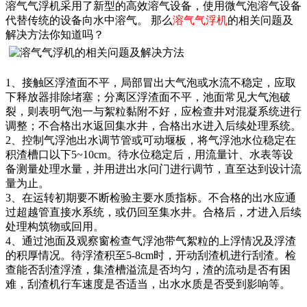
溶气气浮机采用了新型的高效溶气设备，使用微气泡溶气设备
代替传统的设备向水中溶气。 那么
溶气气浮机
的相关问题及
解决方法你知道吗？
1、接触区浮渣面不平，局部冒出大气泡或水流不稳定，应取
下释放器排除堵塞；分离区浮渣面不平，池面常见大气泡破
裂，则表明气泡一与絮粒黏附不好，应检查井对混凝系统进行
调整；不合格出水返回集水井，合格出水进入后续处理系统。
2、控制气浮池出水调节管或可动堰板，将气浮池水位稳定在
积渣槽口以下5~10cm。待水位稳定后，用流量计、水表等设
备测量处理水量，并用进出水问门进行调节，直至达到设计流
量为止。
3、在运转初期要不断检验主要水质指标。不合格的出水应通
过超越管直接水系统，或仍回至集水井。合格后，才进入后续
处理构筑物或回用。
4、通过池面及观察窗检查气浮池带气絮粒的上浮情况及浮渣
的积厚情况。待浮渣积至5-8cm时，开动刮渣机进行刮渣。检
查能否刮渣浮渣，集渣槽溢流是否均匀，渣的流动是否有困
难，刮渣机行车速度是否适当，出水水质是否受到影响等。