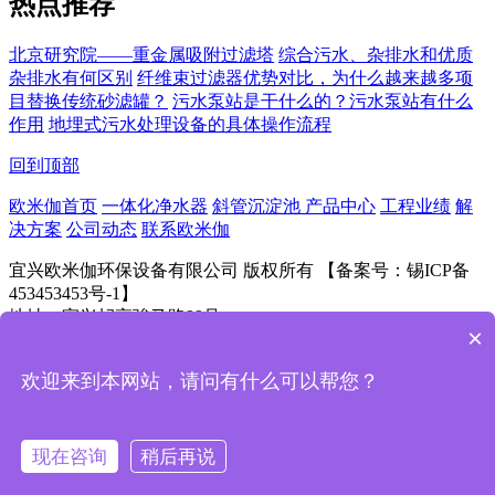
热点推荐
北京研究院——重金属吸附过滤塔
综合污水、杂排水和优质
杂排水有何区别
纤维束过滤器优势对比，为什么越来越多项
目替换传统砂滤罐？
污水泵站是干什么的？污水泵站有什么
作用
地埋式污水处理设备的具体操作流程
回到顶部
欧米伽首页
一体化净水器
斜管沉淀池
产品中心
工程业绩
解
决方案
公司动态
联系欧米伽
宜兴欧米伽环保设备有限公司 版权所有 【备案号：锡ICP备
453453453号-1】
地址：宜兴屺亭骏马路99号
×
欢迎来到本网站，请问有什么可以帮您？
扫一扫！
现在咨询
稍后再说
电话咨询
公司地图
短信咨询
首页