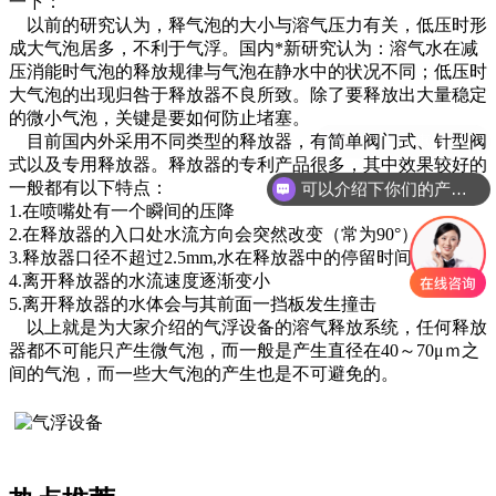
一下：
以前的研究认为，释气泡的大小与溶气压力有关，低压时形
成大气泡居多，不利于气浮。国内*新研究认为：溶气水在减
压消能时气泡的释放规律与气泡在静水中的状况不同；低压时
大气泡的出现归咎于释放器不良所致。除了要释放出大量稳定
的微小气泡，关键是要如何防止堵塞。
现在有优惠活动吗
目前国内外采用不同类型的释放器，有简单阀门式、针型阀
式以及专用释放器。释放器的专利产品很多，其中效果较好的
一般都有以下特点：
可以介绍下你们的产品么
1.在喷嘴处有一个瞬间的压降
2.在释放器的入口处水流方向会突然改变（常为90°）
3.释放器口径不超过2.5mm,水在释放器中的停留时间＜1.5ms
4.离开释放器的水流速度逐渐变小
5.离开释放器的水体会与其前面一挡板发生撞击
以上就是为大家介绍的气浮设备的溶气释放系统，任何释放
器都不可能只产生微气泡，而一般是产生直径在40～70μｍ之
间的气泡，而一些大气泡的产生也是不可避免的。