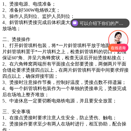
1、烫接电源、电缆准备；
2、准备好500W电烙铁2支；
3、操作人员到位、监护人员到位；
4、斜管填料烫接完成后体积庞大将占很大空间，提前预留堆
可以介绍下你们的产品么
放场地；
二、烫接操作
1、打开斜管填料包装，将*一片斜管填料平放于地面，取*二
片斜管填料置于*一片填料之上，检查斜管填料的切口，必须
保证60°角、并呈六角蜂窝状，检查无误后开始烫接粘接点；
2、在六角蜂窝两端所有平面接点全部要烫接，两侧两片平面
合缝处要求烫接四点以上，在两片斜管填料平面中间要求焊接
四点以上，确保焊接牢固；
3、烫接时注意操作节奏，控制好温度，烫接点数不得遗漏；
4、每一个斜管填料包装作为一个单独的烫接单元，烫接完成
后在场地上整齐堆放；
5、中途休息一定要切断电烙铁电源，并且要安全放置；
三、安全事项
1、在接点烫接时要求注意人生安全，防止烫伤、触电；
2、烫接操作要求至少有两人在场时进行，相互协助，配合操
作；