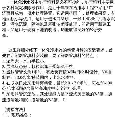
一体化净水器
中斜管填料是必不可少的，斜管填料主要用
于各种沉淀和除砂作用，是近十年来在给排水工程中采用*广
泛而且成为一项水处理装置。它适用范围广，处理效果高，占
地面积小等优点。适用于进水口除砂，一般工业和生活给水沉
淀、污水沉淀、隔油以及尾张浓缩等处理，即适用于新建工
程，又适用于现有旧池的改造，均能取得良好的经济效
益。
这里详细介绍下一体化净水器的斜管填料的安装要求，首
先在介绍斜管填料安装前，要了解斜管填料的特点 ：
1. 湿周大，水力半径小。
2. 层流状态好，颗粒沉降不受絮流干扰。
3. 当斜管管长为1米时，有效负荷按3-5吨/米2·时设计。V0控
制在2.5-3.0毫米/秒范围内，出水水质**。
4. 在取水口处采用蜂窝斜管，管长2.0～3.0米时，可在50-100
公斤/米3泥砂含量的高浊度中安全运行处理。
5. 采用斜管沉淀池，其处理能力是平流式沉淀池的3-5倍，加
速澄清池和脉冲澄清池的2-3倍。 
【烫接方法】
一、现场准备：