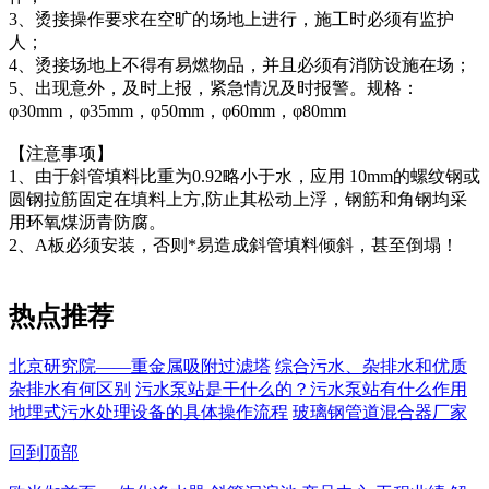
3、烫接操作要求在空旷的场地上进行，施工时必须有监护
人；
4、烫接场地上不得有易燃物品，并且必须有消防设施在场；
5、出现意外，及时上报，紧急情况及时报警。规格：
φ30mm，φ35mm，φ50mm，φ60mm，φ80mm
【注意事项】
1、由于斜管填料比重为0.92略小于水，应用 10mm的螺纹钢或
圆钢拉筋固定在填料上方,防止其松动上浮，钢筋和角钢均采
用环氧煤沥青防腐。
2、A板必须安装，否则*易造成斜管填料倾斜，甚至倒塌！
热点推荐
北京研究院——重金属吸附过滤塔
综合污水、杂排水和优质
杂排水有何区别
污水泵站是干什么的？污水泵站有什么作用
地埋式污水处理设备的具体操作流程
玻璃钢管道混合器厂家
回到顶部