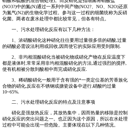
硝酸和硫酸的混合物处理)。而反硝化是指细菌将硝酸盐
(NO3?)中的氮(N)通过一系列中间产物(NO2?、NO、N2O)还原
为氮气(N2)的生物化学过程。参与这一过程的细菌统称为反硝
化菌。两者在废水处理中都比较常见，但各有特点。
一、污水处理硝化反应有以下几种方法：
1、浓硝酸硝化这种硝化往往要用过量很多倍的硝酸,过量
的硝酸必需设法利用或回收,因而使它的实际应用受到限制.
2、非均相混酸硝化当被硝化物或硝化产物在反应温度下
都是液体时,常常采用非均相混酸硝化的方法,通过强烈的搅拌,
使有机相被分散到酸相中而完成硝化反应.
3、稀硝酸硝化一般用于含有强的*一类定位基的芳香族化
合物的硝化,反应在不锈钢或搪瓷设备中进行,硝酸约过量
10~65%.
二、污水处理硝化反应的特点及注意事项
硝化是强放热反应，其放热集中，因而热量的移除是控制
硝化反应的突出问题之一。也正因为这个原因，所以在水处理
过程中可能会出现一些危险。主要体现在以下几种情况。