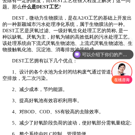
去除有一定的限度，而DEST工艺在很大程度上解决了这一问
题。那么
什么是DEST工艺
?
DEST，微动力生物膜法，是在A2/O工艺的基础上开发出
的一种新颖城市污水处理净化系统，属于生物膜法的一种。
DEST工艺是厌氧过滤、一级好氧生化处理工艺的简称, 是一
种以缺氧、厌氧为主，好氧为辅的高效低耗的污水处理工艺。
现在有优惠活动吗
该处理系统由下流式厌氧生物滤池、上流式厌氧生物滤池、生
物接触氧化池、沉淀池、消毒排放池等组成。
可以介绍下你们的产品么
DEST工艺拥有以下几个优点：
1、设计的各个水池为全封闭结构废气通过管道集中后高
空排放，无二次污染。
2、减少成本，节约能源。
3、提高好氧池有效容积利用率。
4、对BOD、COD、SS有较高的去除效率。
5、减少了好氧阶段负荷的波动，使好氧部分需氧量稳定;
6、整个系统由PLC控制，管理简便。