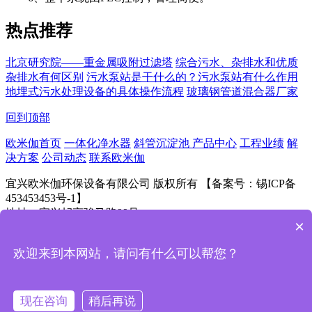
热点推荐
北京研究院——重金属吸附过滤塔
综合污水、杂排水和优质
杂排水有何区别
污水泵站是干什么的？污水泵站有什么作用
地埋式污水处理设备的具体操作流程
玻璃钢管道混合器厂家
回到顶部
欧米伽首页
一体化净水器
斜管沉淀池
产品中心
工程业绩
解
决方案
公司动态
联系欧米伽
宜兴欧米伽环保设备有限公司 版权所有 【备案号：锡ICP备
453453453号-1】
地址：宜兴屺亭骏马路99号
×
欢迎来到本网站，请问有什么可以帮您？
扫一扫！
现在咨询
稍后再说