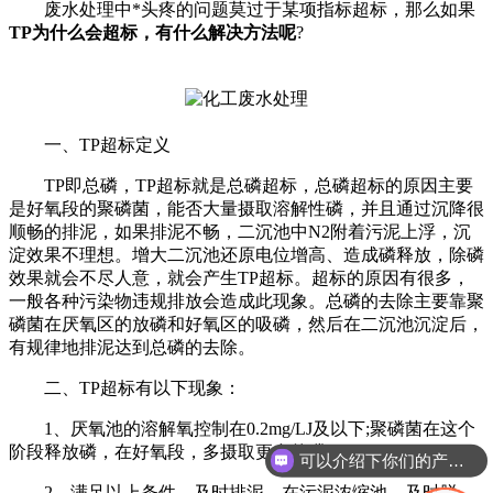
废水处理中*头疼的问题莫过于某项指标超标，那么如果
TP为什么会超标，有什么解决方法呢
?
一、TP超标定义
TP即总磷，TP超标就是总磷超标，总磷超标的原因主要
是好氧段的聚磷菌，能否大量摄取溶解性磷，并且通过沉降很
顺畅的排泥，如果排泥不畅，二沉池中N2附着污泥上浮，沉
淀效果不理想。增大二沉池还原电位增高、造成磷释放，除磷
效果就会不尽人意，就会产生TP超标。超标的原因有很多，
一般各种污染物违规排放会造成此现象。总磷的去除主要靠聚
磷菌在厌氧区的放磷和好氧区的吸磷，然后在二沉池沉淀后，
有规律地排泥达到总磷的去除。
二、TP超标有以下现象：
1、厌氧池的溶解氧控制在0.2mg/LJ及以下;聚磷菌在这个
阶段释放磷，在好氧段，多摄取更多的磷。
可以介绍下你们的产品么
2、满足以上条件，及时排泥。在污泥浓缩池，及时脱