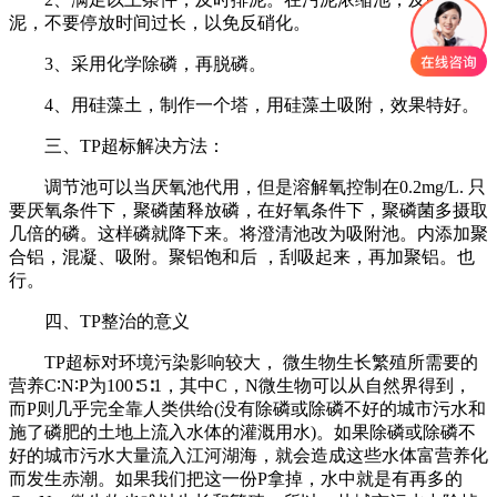
泥，不要停放时间过长，以免反硝化。
3、采用化学除磷，再脱磷。
4、用硅藻土，制作一个塔，用硅藻土吸附，效果特好。
三、TP超标解决方法：
调节池可以当厌氧池代用，但是溶解氧控制在0.2mg/L. 只
要厌氧条件下，聚磷菌释放磷，在好氧条件下，聚磷菌多摄取
几倍的磷。这样磷就降下来。将澄清池改为吸附池。内添加聚
合铝，混凝、吸附。聚铝饱和后 ，刮吸起来，再加聚铝。也
行。
四、TP整治的意义
TP超标对环境污染影响较大， 微生物生长繁殖所需要的
营养C∶N∶P为100∶5∶1，其中C，N微生物可以从自然界得到，
而P则几乎完全靠人类供给(没有除磷或除磷不好的城市污水和
施了磷肥的土地上流入水体的灌溉用水)。如果除磷或除磷不
好的城市污水大量流入江河湖海，就会造成这些水体富营养化
而发生赤潮。如果我们把这一份P拿掉，水中就是有再多的