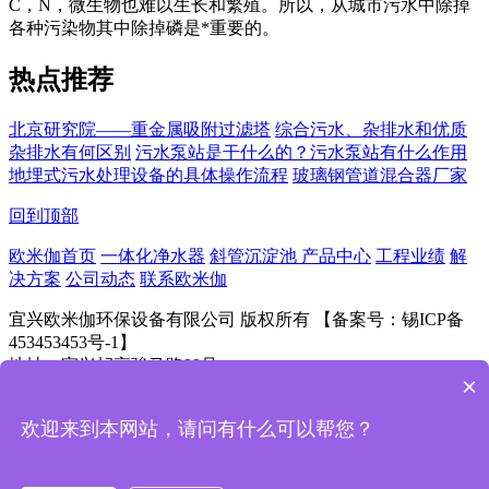
C，N，微生物也难以生长和繁殖。所以，从城市污水中除掉
各种污染物其中除掉磷是*重要的。
热点推荐
北京研究院——重金属吸附过滤塔
综合污水、杂排水和优质
杂排水有何区别
污水泵站是干什么的？污水泵站有什么作用
地埋式污水处理设备的具体操作流程
玻璃钢管道混合器厂家
回到顶部
欧米伽首页
一体化净水器
斜管沉淀池
产品中心
工程业绩
解
决方案
公司动态
联系欧米伽
宜兴欧米伽环保设备有限公司 版权所有 【备案号：锡ICP备
453453453号-1】
地址：宜兴屺亭骏马路99号
×
欢迎来到本网站，请问有什么可以帮您？