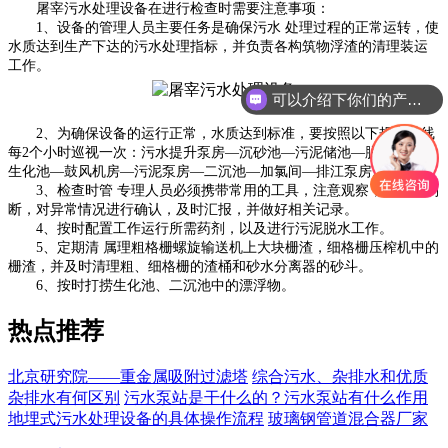
屠宰污水处理设备在进行检查时需要注意事项：
1、设备的管理人员主要任务是确保污水 处理过程的正常运转，使
水质达到生产下达的污水处理指标，并负责各构筑物浮渣的清理装运
工作。
可以介绍下你们的产品么
2、为确保设备的运行正常，水质达到标准，要按照以下规定路线
每2个小时巡视一次：污水提升泵房—沉砂池—污泥储池—脱水机房—
生化池—鼓风机房—污泥泵房—二沉池—加氯间—排江泵房。
3、检查时管 专理人员必须携带常用的工具，注意观察，比做出判
断，对异常情况进行确认，及时汇报，并做好相关记录。
4、按时配置工作运行所需药剂，以及进行污泥脱水工作。
5、定期清 属理粗格栅螺旋输送机上大块栅渣，细格栅压榨机中的
栅渣，并及时清理粗、细格栅的渣桶和砂水分离器的砂斗。
6、按时打捞生化池、二沉池中的漂浮物。
热点推荐
北京研究院——重金属吸附过滤塔
综合污水、杂排水和优质
杂排水有何区别
污水泵站是干什么的？污水泵站有什么作用
地埋式污水处理设备的具体操作流程
玻璃钢管道混合器厂家